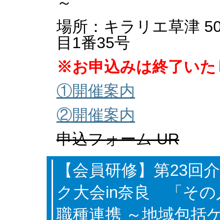
～
場所：キラリエ草津 50
目1番35号
※お申込みは終了いた
①開催案内
②開催案内
申込フォーム UR
【会員研修】第23回
ク大会in奈良 「そ
職種連携 ～地域包括