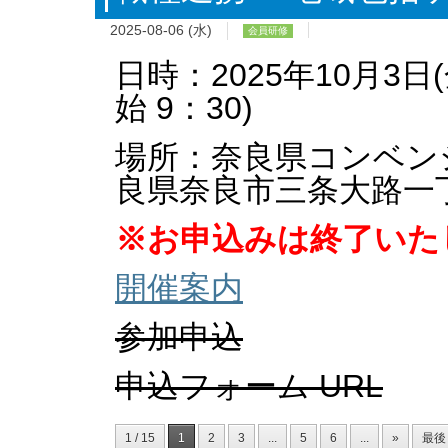
2025-08-06 (水)
会員研修
日時：2025年10月3日(
始 9：30)
場所：奈良県コンベン
良県奈良市三条大路一丁目
※お申込みは終了いた
開催案内
参加申込
申込フォーム URL
1 / 15
1
2
3
...
5
6
...
»
最後 