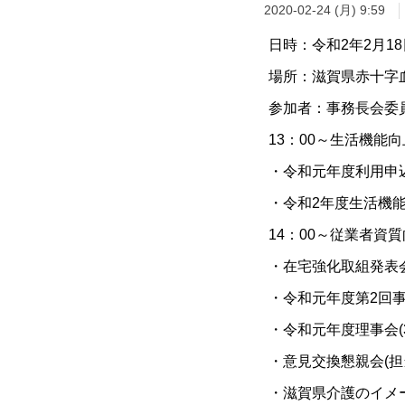
2020-02-24 (月) 9:59
日時：令和2年2月18
場所：滋賀県赤十字
参加者：事務長会委
13：00～生活機能
・令和元年度利用申
・令和2年度生活機
14：00～従業者資
・在宅強化取組発表会
・令和元年度第2回事務
・令和元年度理事会(3/
・意見交換懇親会(担
・滋賀県介護のイメ